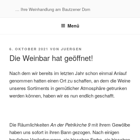
Zum
… Ihre Weinhandlung am Bautzener Dom
Inhalt
springen
Menü
VERÖFFENTLICHT
6. OKTOBER 2021
VON
JUERGEN
AM
Die Weinbar hat geöffnet!
Nach dem wir bereits im letzten Jahr schon einmal Anlauf
genommen hatten einen Ort zu schaffen, an dem die Weine
unseres Sortiments in gemütlicher Atmosphäre getrunken
werden können, haben wir es nun endlich geschafft.
Die Räumlichkeiten
An der Petrikirche 9
mit ihrem Gewölbe
haben uns sofort in ihren Bann gezogen. Nach einigen
baulichen Veränderungen, ein bisschen Farbe, ein bisschen