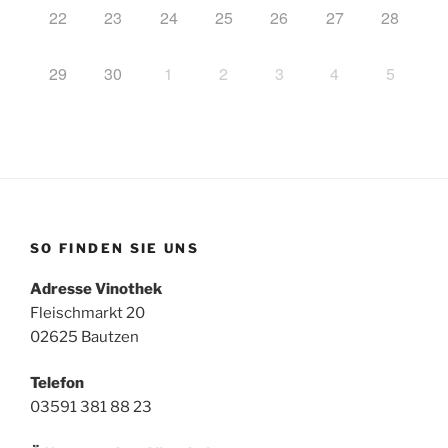
22
23
24
25
26
27
28
29
30
1
2
3
4
5
SO FINDEN SIE UNS
Adresse Vinothek
Fleischmarkt 20
02625 Bautzen
Telefon
03591 381 88 23