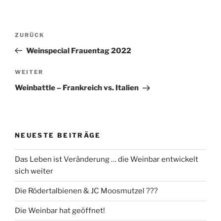
Beitragsnavigation
Vorheriger
ZURÜCK
Beitrag
Weinspecial Frauentag 2022
Nächster
WEITER
Beitrag
Weinbattle – Frankreich vs. Italien
NEUESTE BEITRÄGE
Das Leben ist Veränderung … die Weinbar entwickelt
sich weiter
Die Rödertalbienen & JC Moosmutzel ???
Die Weinbar hat geöffnet!