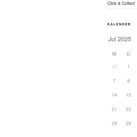
Click & Collect
KALENDER
M
D
30
1
7
8
14
15
21
22
28
29