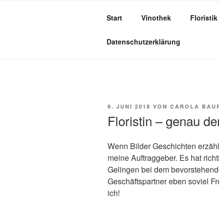
Zum
Inhalt
Start
Vinothek
Floristik
springen
… Ihre Weinhandlung am 
Datenschutzerklärung
VERÖFFENTLICHT
9. JUNI 2018
VON
CAROLA BAU
AM
Floristin – genau de
Wenn Bilder Geschichten erzähl
meine Auftraggeber. Es hat ric
Gelingen bei dem bevorstehen
Geschäftspartner eben soviel F
ich!