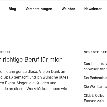
Blog
Veranstaltungen
Weinbar
Newsletter
Bautzener Dom
RIEDEL
NEUESTE BE
r richtige Beruf für mich
Das Leben ist 
entwickelt sich 
en, dann genau diese. Vielen Dank an
htig Spaß gemacht und ich wünsche gutes
Die Rödertalb
den Event. Mögen die Kunden und
Die Weinbar hat
reude an diesen Werkstücken haben wie
Click & Collec
Februar 2021