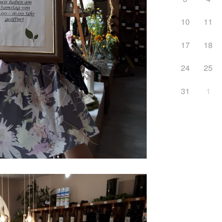
10
11
17
18
24
25
31
1