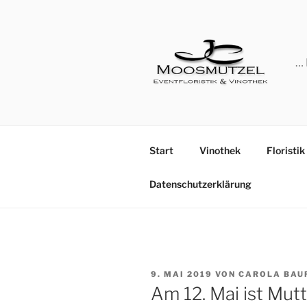
Zum
Inhalt
springen
… 
Start
Vinothek
Floristik
Datenschutzerklärung
VERÖFFENTLICHT
9. MAI 2019
VON
CAROLA BAU
AM
Am 12. Mai ist Mut