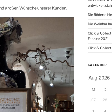
entwickelt sich
n und großen Wünsche unserer Kunden.
Die Rödertalbi
Die Weinbar ha
Click & Collec
Februar 2021
Click & Collect
KALENDER
M
D
27
28
3
4