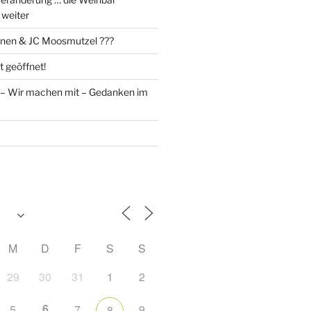
 weiter
enen & JC Moosmutzel ???
t geöffnet!
t – Wir machen mit – Gedanken im
M
D
F
S
S
29
30
31
1
2
6
5
7
9
8